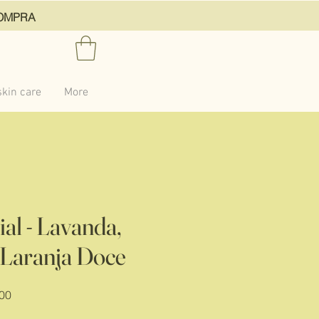
ACOMPRA
kin care
More
ial - Lavanda,
 Laranja Doce
Preço
00
promocional