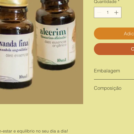
Quantidade
*
Adic
C
Embalagem
3 frascos de 10ml c
Composição
Lavandula angustifolia
Citrus aurantium dulci
-estar e equilibrio no seu dia a dia!