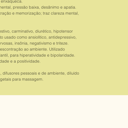
e enxaqueca.
mental, pressão baixa, desânimo e apatia.
ação e memorização; traz clareza mental,
tivo, carminativo, diurético, hipotensor
o usado como ansiolítico, antidepressivo,
osas, insônia, negativismo e triteze.
descontração ao ambiente. Utilizado
ntil, para hiperatividade e bipolaridade.
ade e a positividade.
 difusores pessoais e de ambiente, diluído
egetais para massagem.