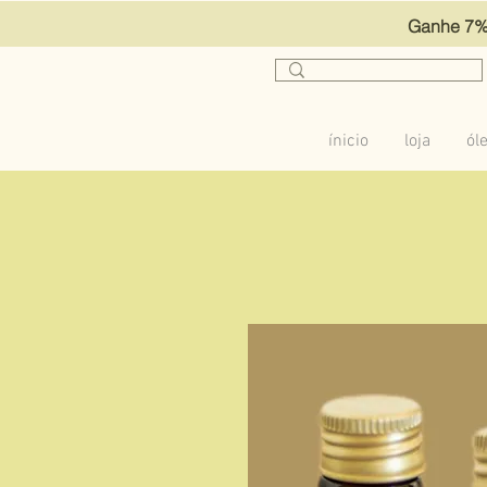
Ganhe 7% 
ínicio
loja
ól