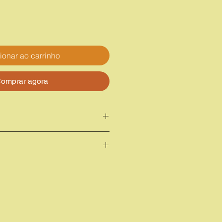
ionar ao carrinho
omprar agora
om gotejador.
 oil; Rosmarinus officinalis oil;
s peel oil.