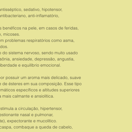
antisséptico, sedativo, hipotensor,
tibacteriano, anti-inflamatório,
s benéficos na pele, em casos de feridas,
e, micoses.
m problemas respiratórios como asma,
ados.
o do sistema nervoso, sendo muito usado
nsônia, ansiedade, depressão, angustia,
berdade e equilíbrio emocional.
r possuir um aroma mais delicado, suave
de de ésteres em sua composição. Esse tipo
máticos específicos e altitudes superiores
mais calmante e ansiolítica.
stimula a circulação, hipertensor,
estionante nasal e pulmonar,
), expectorante e mucolítico.
anticaspa, combaque a queda de cabelo,