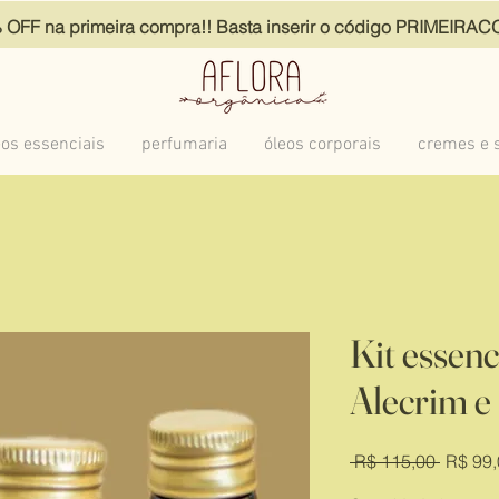
OFF na primeira compra!! Basta inserir o código PRIMEIR
eos essenciais
perfumaria
óleos corporais
cremes e s
Kit essenc
Alecrim e
Preço
 R$ 115,00 
R$ 99,
normal