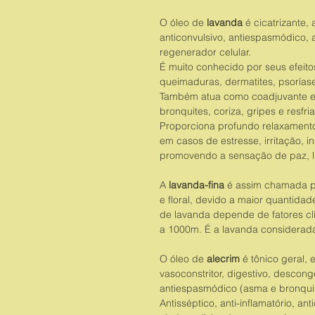
O óleo de
lavanda
é cicatrizante, 
anticonvulsivo, antiespasmódico, an
regenerador celular.
É muito conhecido por seus efeito
queimaduras, dermatites, psorías
Também atua como coadjuvante e
bronquites, coriza, gripes e resfri
Proporciona profundo relaxament
em casos de estresse, irritação, i
promovendo a sensação de paz, li
A
lavanda-fina
é assim chamada po
e floral, devido a maior quantida
de lavanda depende de fatores cli
a 1000m. É a lavanda considerada 
O óleo de
alecrim
é tônico geral, e
vasoconstritor, digestivo, descong
antiespasmódico (asma e bronquite
Antisséptico, anti-inflamatório, 