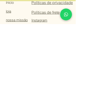
ínicio
Políticas de privacidade
loja
Políticas de frete
nossa missão
Instagram
contato
FAQ
Políticas de troca e devolução
Feito com amor
Est. Caminho do Meio 2300 | Viamão - RS
aflora orgânica biocosméticos CNPJ 43.583.580/0001-08 CEP
94515-000