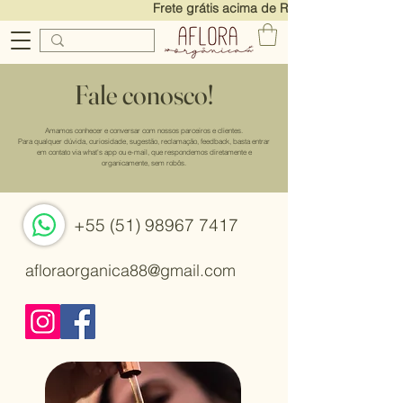
Frete grátis acima de R$250! Ganhe 7% 
Fale conosco!
Amamos conhecer e conversar com nossos parceiros e clientes.
Para qualquer dúvida, curiosidade, sugestão, reclamação, feedback, basta entrar
em contato via what's app ou e-mail, que respondemos diretamente e
organicamente, sem robôs.
+55 (51) 98967 7417
afloraorganica88@gmail.com